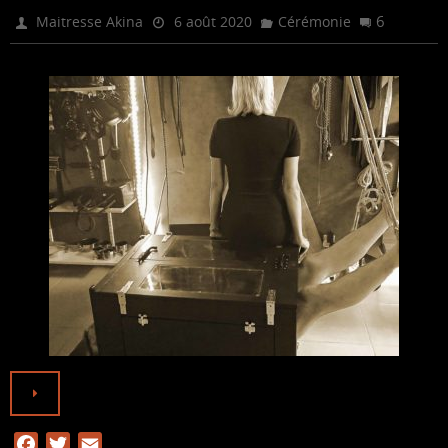
o
e
6
Maitresse Akina
6 août 2020
Cérémonie
o
r
k
F
T
E