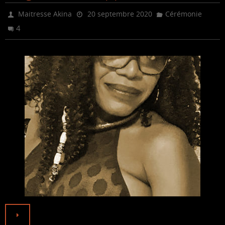
b
t
l
o
e
Maitresse Akina
20 septembre 2020
Cérémonie
o
r
4
k