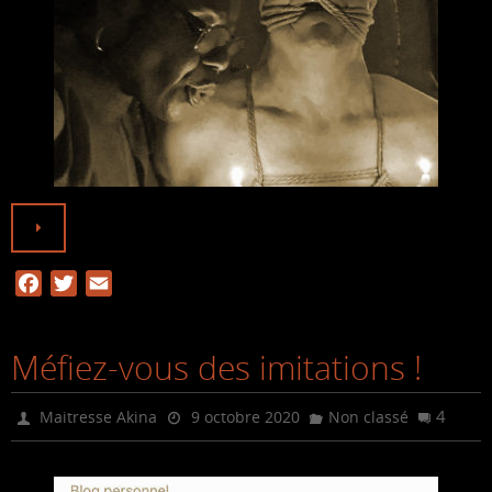
F
T
E
a
w
m
c
i
a
Méfiez-vous des imitations !
e
t
i
b
t
l
o
e
4
Maitresse Akina
9 octobre 2020
Non classé
o
r
k