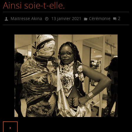
Ainsi soie-t-elle.
e
t
i
b
t
l
o
e
2
Maitresse Akina
13 janvier 2021
Cérémonie
o
r
k