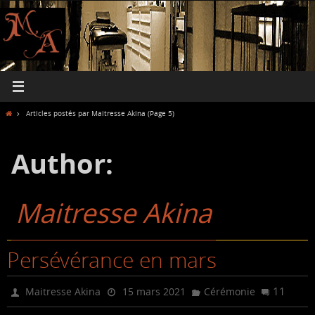
Passer
vers
le
contenu
Home
Articles postés par Maitresse Akina
(Page 5)
Author:
Maitresse Akina
Persévérance en mars
11
Maitresse Akina
15 mars 2021
Cérémonie