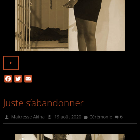
F
T
E
a
w
m
c
i
a
Juste s’abandonner
e
t
i
b
t
l
o
e
6
Maitresse Akina
19 août 2020
Cérémonie
o
r
k