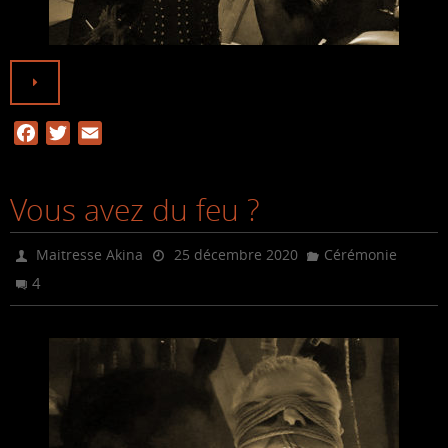
F
T
E
a
w
m
c
i
a
Vous avez du feu ?
e
t
i
b
t
l
o
e
Maitresse Akina
25 décembre 2020
Cérémonie
o
r
4
k