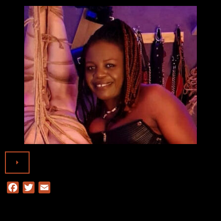
F
T
E
a
w
m
c
i
a