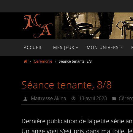
Passer
vers
le
contenu
Passer
ACCUEIL
MES JEUX
MON UNIVERS
vers
le
Home
Cérémonie
Séance tenante, 8/8
contenu
Séance tenante, 8/8
Maitresse Akina
13 avril 2023
Cérém
Dernière publication de la petite série a
Un ange yogi s’est pris dans ma toile. J