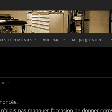
MES CÉRÉMONIES
VUE PAR…
ME (RE)JOINDRE
onie
nnoncée.
e n’allais pas manquer l’occasion de donner cor