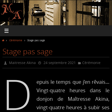
Passer
vers
le
contenu
Home
Cérémonie
Stage pas sage
Stage pas sage
Maitresse Akina
24 septembre 2021
Cérémonie
D
epuis le temps que j’en rêvais…
Vingt-quatre heures dans le
donjon de Maîtresse Akina,
vingt-quatre heures à subir ses