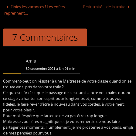
o
r
Finies les vacances ! Les enfers
Petit traité… de la traite
k
reprennent…
7 Commentaires
Amia
30 septembre 2021 à 8 h 01 min
Comment-peut on résister à une Maîtresse de votre classe quand on se
trouve ainsi pris dans votre toile ?
Ce qui est sûr c’est que le passage de ce soumis entre vos mains durant
ce stage va hanter son esprit pour longtemps et, comme tous vos
fidèles, le faire rêver d’être à nouveau dans vos cordes, à votre merci,
pour votre plaisir.
Pour moi, j’espère que l’attente ne va pas être trop longue.
Maîtresse vous êtes magnifique et je vous remercie de nous faire
partager ces moments. Humblement, je me prosterne à vos pieds, empli
de mes pensées pour vous.